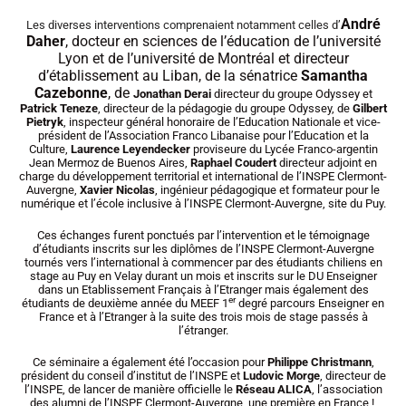
André
Les diverses interventions comprenaient notamment celles d’
Daher
, docteur en sciences de l’éducation de l’université
Lyon et de l’université de Montréal et directeur
d’établissement au Liban, de la sénatrice
Samantha
Cazebonne
, de
Jonathan Derai
directeur du groupe Odyssey et
Patrick Teneze
, directeur de la pédagogie du groupe Odyssey, de
Gilbert
Pietryk
, inspecteur général honoraire de l’Education Nationale et vice-
président de l’Association Franco Libanaise pour l’Education et la
Culture,
Laurence Leyendecker
proviseure du Lycée Franco-argentin
Jean Mermoz de Buenos Aires,
Raphael Coudert
directeur adjoint en
charge du développement territorial et international de l’INSPE Clermont-
Auvergne,
Xavier Nicolas
, ingénieur pédagogique et formateur pour le
numérique et l’école inclusive à l’INSPE Clermont-Auvergne, site du Puy.
Ces échanges furent ponctués par l’intervention et le témoignage
d’étudiants inscrits sur les diplômes de l’INSPE Clermont-Auvergne
tournés vers l’international à commencer par des étudiants chiliens en
stage au Puy en Velay durant un mois et inscrits sur le DU Enseigner
dans un Etablissement Français à l’Etranger mais également des
er
étudiants de deuxième année du MEEF 1
degré parcours Enseigner en
France et à l’Etranger à la suite des trois mois de stage passés à
l’étranger.
Ce séminaire a également été l’occasion pour
Philippe Christmann
,
président du conseil d’institut de l’INSPE et
Ludovic Morge
, directeur de
l’INSPE, de lancer de manière officielle le
Réseau ALICA
, l’association
des alumni de l’INSPE Clermont-Auvergne, une première en France !